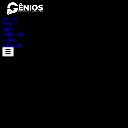
Serviços
Portfólio
Planos
Institucional
Contato
Orçamento
Success
'
olho d'água grande
'
App