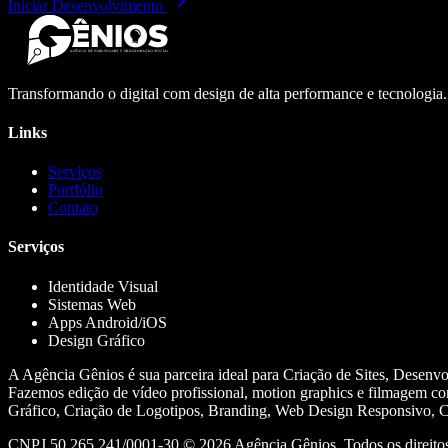
Iniciar Desenvolvimento
Transformando o digital com design de alta performance e tecnologia
Links
Serviços
Portfólio
Contato
Serviços
Identidade Visual
Sistemas Web
Apps Android/iOS
Design Gráfico
A Agência Gênios é sua parceira ideal para Criação de Sites, Desenv
Fazemos edição de vídeo profissional, motion graphics e filmagem co
Gráfico, Criação de Logotipos, Branding, Web Design Responsivo, Cr
CNPJ 50.265.241/0001-30 ©
2026
Agência Gênios. Todos os direitos