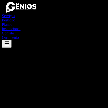
Serviços
Portfólio
Planos
Institucional
Contato
Orçamento
Success
'
oliveira fortes
'
App
{100}