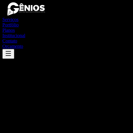
Serviços
Portfólio
Planos
Institucional
Contato
Orçamento
Success
'
orizona
'
App
{100}