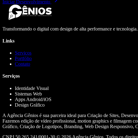
Iniciar Desenvolvimento
Transformando o digital com design de alta performance e tecnologia
Links
Serviços
Portfólio
Contato
Serviços
Identidade Visual
Sistemas Web
Apps Android/iOS
Design Gráfico
A Agência Gênios é sua parceira ideal para Criação de Sites, Desenv
Fazemos edição de vídeo profissional, motion graphics e filmagem co
Gráfico, Criação de Logotipos, Branding, Web Design Responsivo, Cr
CNPJ 50.265.241/0001-30 ©
2026
Agência Gênios. Todos os direitos