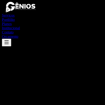
Serviços
Portfólio
Planos
Institucional
Contato
Orçamento
Success
'
ortigueira
'
App