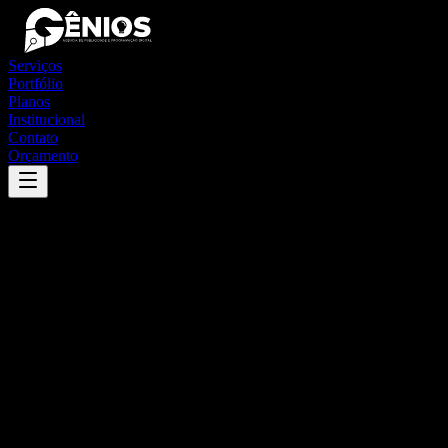
Serviços
Portfólio
Planos
Institucional
Contato
Orçamento
Success
'
pará de minas
'
App