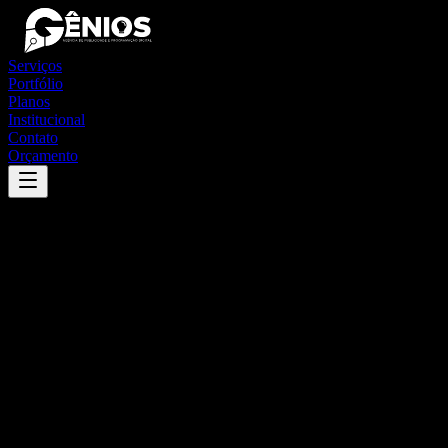
Serviços
Portfólio
Planos
Institucional
Contato
Orçamento
Success
'
paracatu
'
App