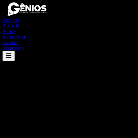
Serviços
Portfólio
Planos
Institucional
Contato
Orçamento
Success
'
paraguaçu paulista
'
App