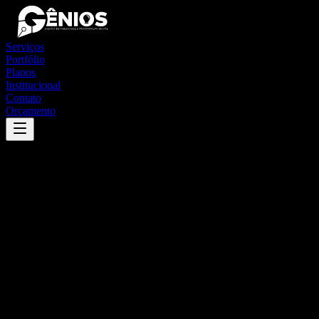
Serviços
Portfólio
Planos
Institucional
Contato
Orçamento
Success
'
paraibano
'
App