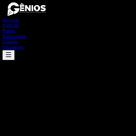
Serviços
Portfólio
Planos
Institucional
Contato
Orçamento
Success
'
paraná
'
App
{100}