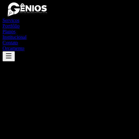
Serviços
Portfólio
Planos
Institucional
Contato
Orçamento
Success
'
paranatinga
'
App