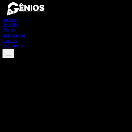
Serviços
Portfólio
Planos
Institucional
Contato
Orçamento
Success
'
parauapebas
'
App