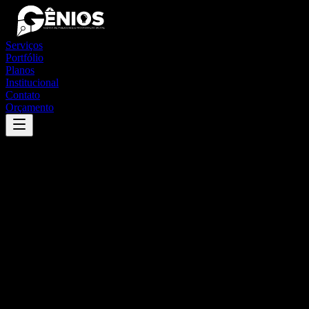
Serviços
Portfólio
Planos
Institucional
Contato
Orçamento
Success
'
parobé
'
App