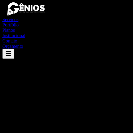
Serviços
Portfólio
Planos
Institucional
Contato
Orçamento
Success
'
patos
'
App
{100}