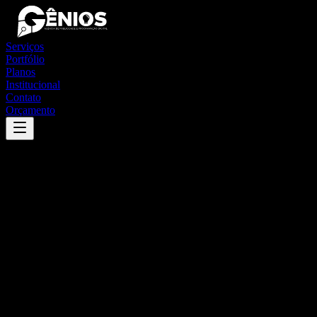
Serviços
Portfólio
Planos
Institucional
Contato
Orçamento
Success
'
pau d'arco
'
App