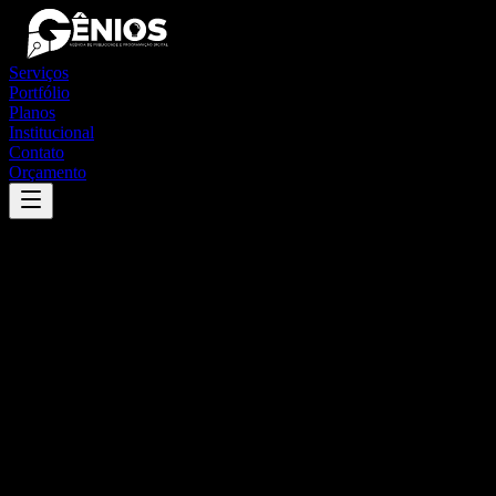
Serviços
Portfólio
Planos
Institucional
Contato
Orçamento
Success
'
paulista
'
App