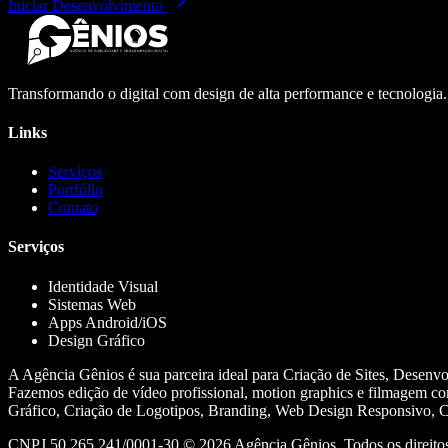
Iniciar Desenvolvimento
Transformando o digital com design de alta performance e tecnologia
Links
Serviços
Portfólio
Contato
Serviços
Identidade Visual
Sistemas Web
Apps Android/iOS
Design Gráfico
A Agência Gênios é sua parceira ideal para Criação de Sites, Desenv
Fazemos edição de vídeo profissional, motion graphics e filmagem co
Gráfico, Criação de Logotipos, Branding, Web Design Responsivo, Cr
CNPJ 50.265.241/0001-30 ©
2026
Agência Gênios. Todos os direitos