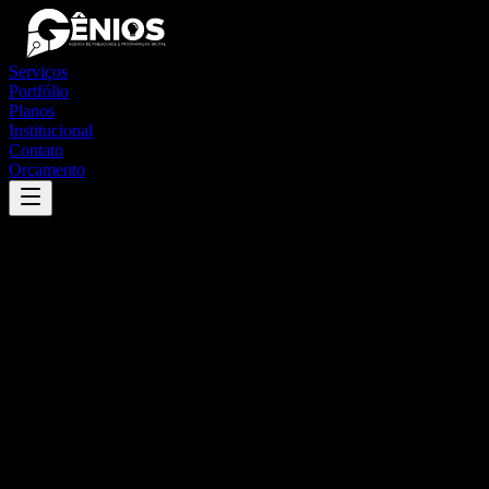
Serviços
Portfólio
Planos
Institucional
Contato
Orçamento
Success
'
pedras altas
'
App