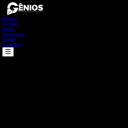
Serviços
Portfólio
Planos
Institucional
Contato
Orçamento
Success
'
pedregulho
'
App