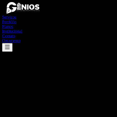
Serviços
Portfólio
Planos
Institucional
Contato
Orçamento
Success
'
peixe
'
App