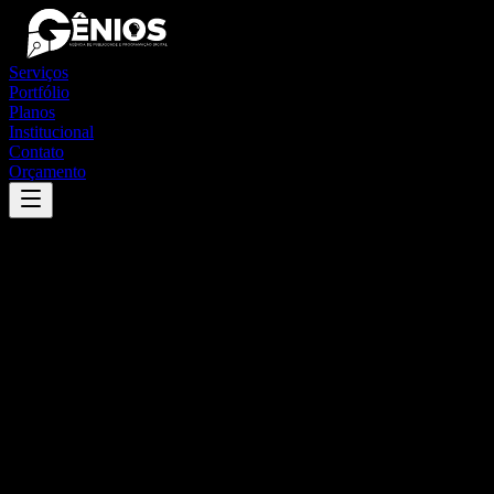
Serviços
Portfólio
Planos
Institucional
Contato
Orçamento
Success
'
pérola
'
App