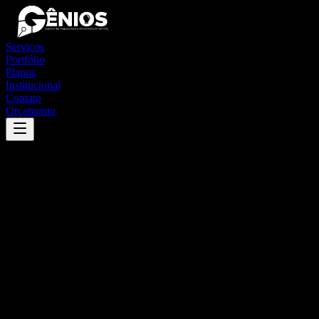
Serviços
Portfólio
Planos
Institucional
Contato
Orçamento
Success
'
peruíbe
'
App