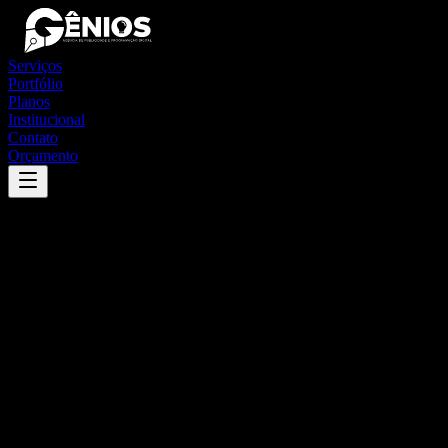
Serviços
Portfólio
Planos
Institucional
Contato
Orçamento
Success
'
petrolina
'
App