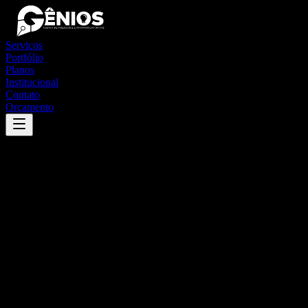
Serviços
Portfólio
Planos
Institucional
Contato
Orçamento
Success
'
piedade dos gerais
'
App
{100}