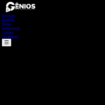
Serviços
Portfólio
Planos
Institucional
Contato
Orçamento
Success
'
pilões
'
App