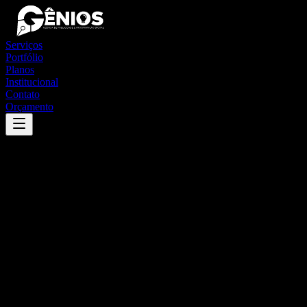
Serviços
Portfólio
Planos
Institucional
Contato
Orçamento
Success
'
pimenta
'
App