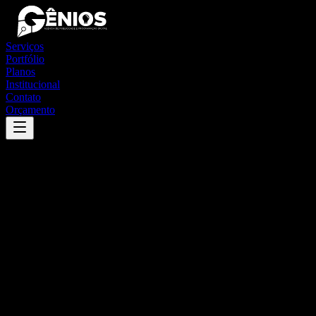
Serviços
Portfólio
Planos
Institucional
Contato
Orçamento
Success
'
pindorama do tocantins
'
App