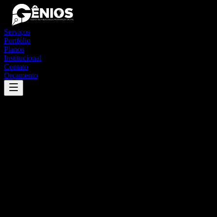
Serviços
Portfólio
Planos
Institucional
Contato
Orçamento
Success
'
pinhal grande
'
App