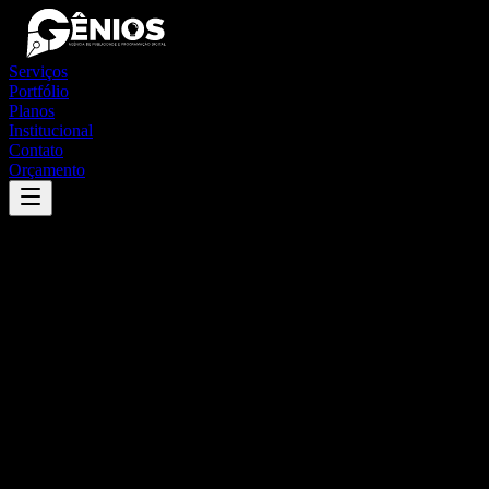
Serviços
Portfólio
Planos
Institucional
Contato
Orçamento
Success
'
pio ix
'
App
{100}