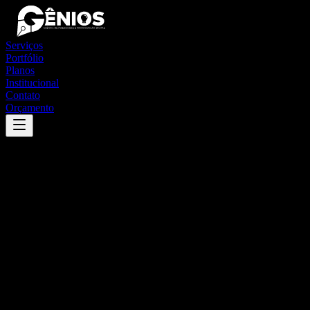
Serviços
Portfólio
Planos
Institucional
Contato
Orçamento
Success
'
piracaia
'
App