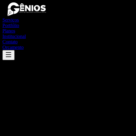
Serviços
Portfólio
Planos
Institucional
Contato
Orçamento
Success
'
pirambu
'
App