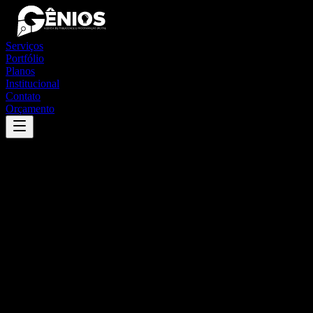
Serviços
Portfólio
Planos
Institucional
Contato
Orçamento
Success
'
pirangi
'
App