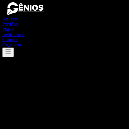
Serviços
Portfólio
Planos
Institucional
Contato
Orçamento
Success
'
pirapetinga
'
App