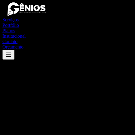
Serviços
Portfólio
Planos
Institucional
Contato
Orçamento
Success
'
piraquê
'
App