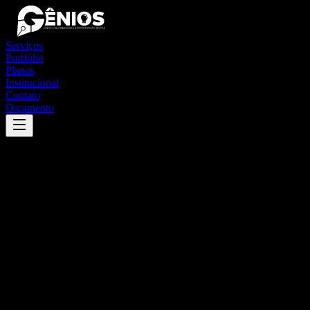
Serviços
Portfólio
Planos
Institucional
Contato
Orçamento
Success
'
ponte alta do bom jesus
'
App