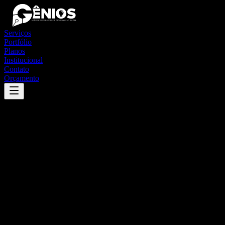
Serviços
Portfólio
Planos
Institucional
Contato
Orçamento
Success
'
porecatu
'
App