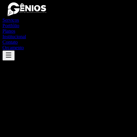
Serviços
Portfólio
Planos
Institucional
Contato
Orçamento
Success
'
porto acre
'
App
{100}