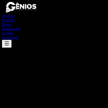
Serviços
Portfólio
Planos
Institucional
Contato
Orçamento
Success
'
porto franco
'
App