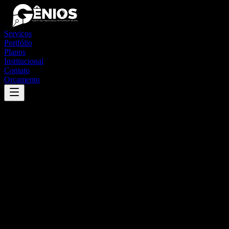
Serviços
Portfólio
Planos
Institucional
Contato
Orçamento
Success
'
porto vitória
'
App