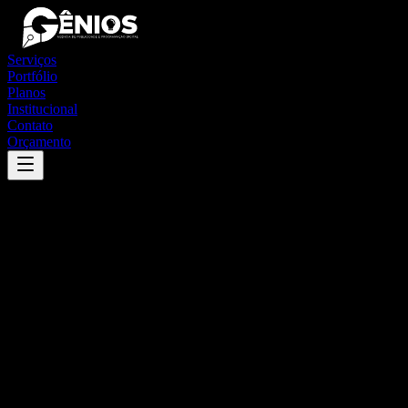
Serviços
Portfólio
Planos
Institucional
Contato
Orçamento
Success
'
praia grande
'
App