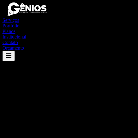
Serviços
Portfólio
Planos
Institucional
Contato
Orçamento
Success
'
presidente jânio quadros
'
App