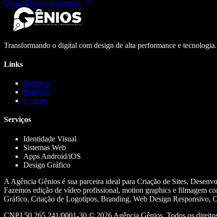
Iniciar Desenvolvimento
Transformando o digital com design de alta performance e tecnologia
Links
Serviços
Portfólio
Contato
Serviços
Identidade Visual
Sistemas Web
Apps Android/iOS
Design Gráfico
A Agência Gênios é sua parceira ideal para Criação de Sites, Desenv
Fazemos edição de vídeo profissional, motion graphics e filmagem co
Gráfico, Criação de Logotipos, Branding, Web Design Responsivo, Cr
CNPJ 50.265.241/0001-30 ©
2026
Agência Gênios. Todos os direitos