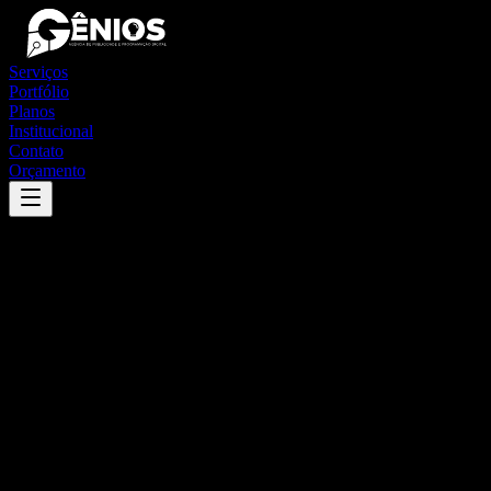
Serviços
Portfólio
Planos
Institucional
Contato
Orçamento
Success
'
presidente kubitschek
'
App
{100}