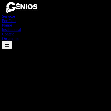
Serviços
Portfólio
Planos
Institucional
Contato
Orçamento
Success
'
presidente lucena
'
App