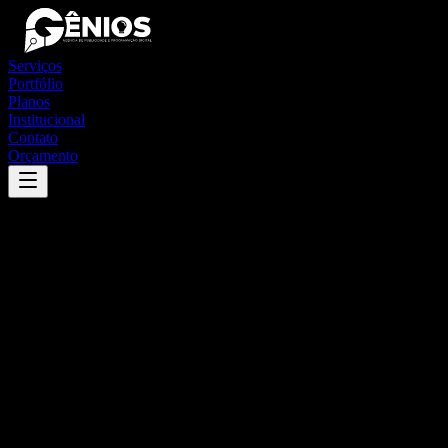
Serviços
Portfólio
Planos
Institucional
Contato
Orçamento
Success
'
quijingue
'
App