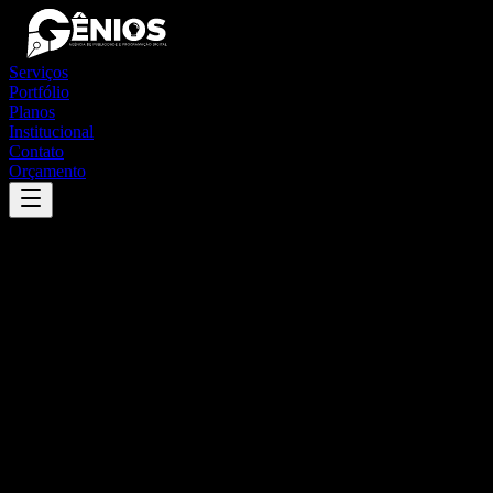
Serviços
Portfólio
Planos
Institucional
Contato
Orçamento
Success
'
quitandinha
'
App