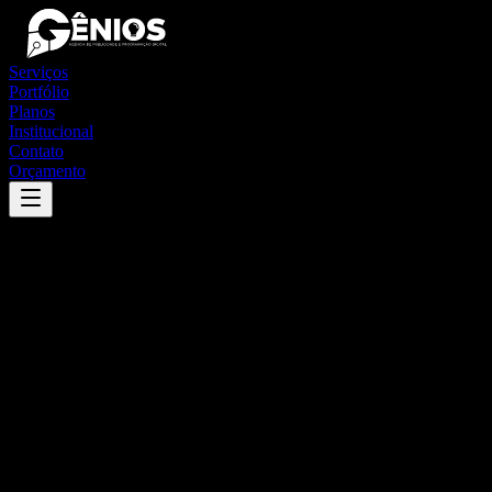
Serviços
Portfólio
Planos
Institucional
Contato
Orçamento
Success
'
rancho queimado
'
App
{100}