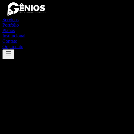
Serviços
Portfólio
Planos
Institucional
Contato
Orçamento
Success
'
registro
'
App
{100}