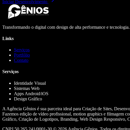
Iniciar Desenvolvimento
Transformando o digital com design de alta performance e tecnologia
Links
Serviços
Portfólio
Contato
Serviços
Identidade Visual
Sistemas Web
Apps Android/iOS
Design Gráfico
A Agência Gênios é sua parceira ideal para Criação de Sites, Desenv
Fazemos edição de vídeo profissional, motion graphics e filmagem co
Gráfico, Criação de Logotipos, Branding, Web Design Responsivo, Cr
CNPJ 50.265.241/0001-30 ©
2026
Agência Gênios. Todos os direitos