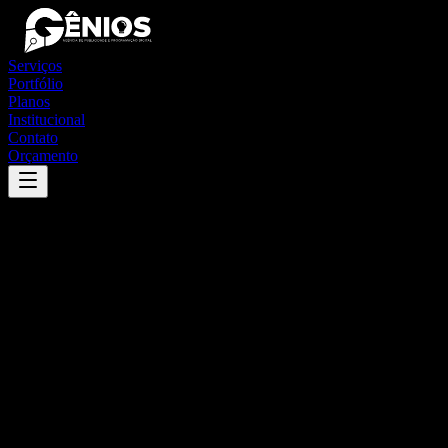
Serviços
Portfólio
Planos
Institucional
Contato
Orçamento
Success
'
riachão do poço
'
App