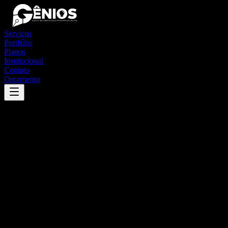
Serviços
Portfólio
Planos
Institucional
Contato
Orçamento
Success
'
ribeirão cascalheira
'
App
{100}