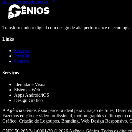
Iniciar Desenvolvimento
Transformando o digital com design de alta performance e tecnologia
Links
Serviços
Portfólio
Contato
Serviços
Identidade Visual
Sistemas Web
Apps Android/iOS
Design Gráfico
A Agência Gênios é sua parceira ideal para Criação de Sites, Desenv
Fazemos edição de vídeo profissional, motion graphics e filmagem co
Gráfico, Criação de Logotipos, Branding, Web Design Responsivo, Cr
CNPJ 50.265.241/0001-30 ©
2026
Agência Gênios. Todos os direitos