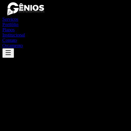
Serviços
Portfólio
Planos
Institucional
Contato
Orçamento
Success
'
ribeirão vermelho
'
App
{100}