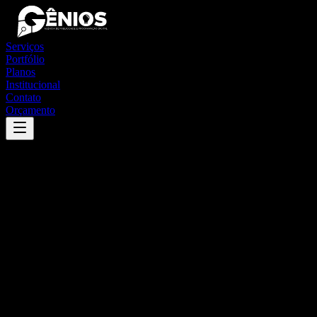
Serviços
Portfólio
Planos
Institucional
Contato
Orçamento
Success
'
ribeirãozinho
'
App